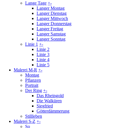
Lange Tage
+
-
Langer Montag
Langer Dienstag
Langer Mittwoch
Langer Donnerstag
Langer Freitag
Langer Samstag
Langer Sonntag
Linie 1
+
-
Linie 2
Linie 3
Linie 4
Linie 5
Malerei M-R
+
-
Montag
Pflanzen
Portrait
Der Ring
+
-
Das Rheingold
Die Walküren
Siegfried
Götterdämmerung
Stillleben
Malerei S-Z
+
-
So