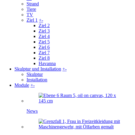
Strand
Tiere
TV
Ziel 1
+
-
Ziel 2
Ziel 3
Ziel 4
Ziel 5
Ziel 6
Ziel 7
Ziel 8
Havanna
Skulptur und Installation
+
-
Skulptur
Installation
Module
+
-
News