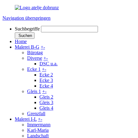
Navigation überspringen
Suchbegriffe
Suchen
Home
Malerei B-G
+
-
Bürotag
Diverse
+
-
DSC u.a.
Ecke 1
+
-
Ecke 2
Ecke 3
Ecke 4
Gleis 1
+
-
Gleis 2
Gleis 3
Gleis 4
Grenzfall
Malerei I-L
+
-
Immermann
Karl-Maria
Landschaft