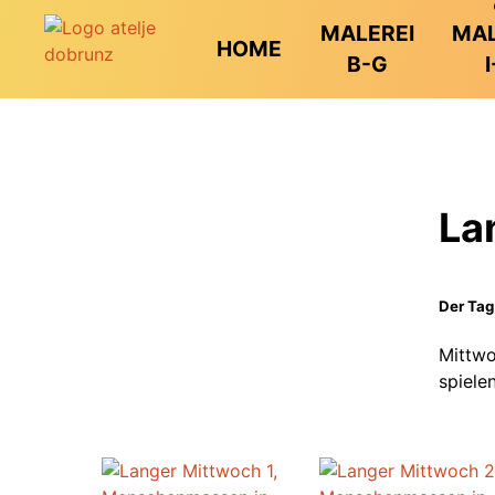
MALEREI
MAL
HOME
B-G
I
La
Der Tag
Mittwo
spiele