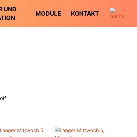
R UND
MODULE
KONTAKT
ATION
olf