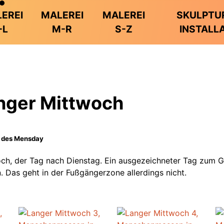
EREI
MALEREI
MALEREI
SKULPTU
-L
M-R
S-Z
INSTALL
nger Mittwoch
 des Mensday
ch, der Tag nach Dienstag. Ein ausgezeichneter Tag zum G
n. Das geht in der Fußgängerzone allerdings nicht.