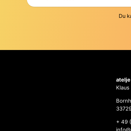
Du k
atelj
Klaus
Bornh
3372
+ 49 
info@