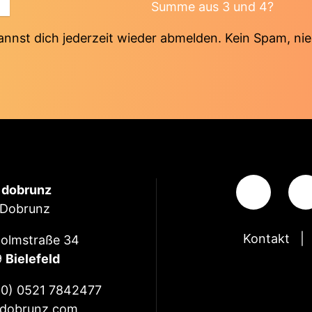
Summe aus 3 und 4?
annst dich jederzeit wieder abmelden. Kein Spam, nie
e dobrunz
 Dobrunz
Kontakt
olmstraße 34
9
Bielefeld
(0) 0521 7842477
dobrunz.com