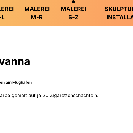
EREI
MALEREI
MALEREI
SKULPTU
-L
M-R
S-Z
INSTALL
vanna
en am Flughafen
farbe gemalt auf je 20 Zigarettenschachteln.