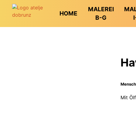
MALEREI
MAL
HOME
B-G
I
Ha
Mensch
Mit Öl