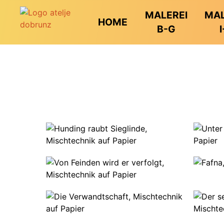
MALEREI
MAL
HOME
B-G
I