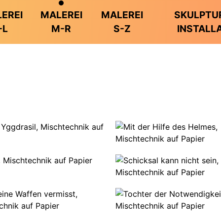
EREI
MALEREI
MALEREI
SKULPTU
-L
M-R
S-Z
INSTALL