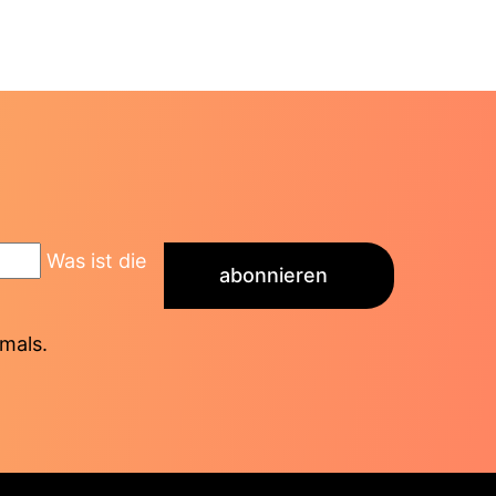
Was ist die
abonnieren
mals.