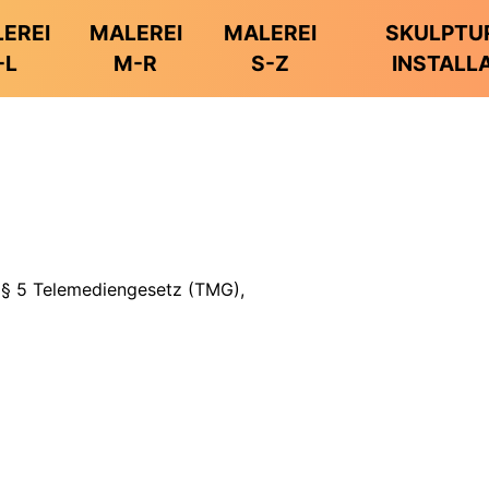
EREI
MALEREI
MALEREI
SKULPTU
-L
M-R
S-Z
INSTALL
n § 5 Telemediengesetz (TMG),