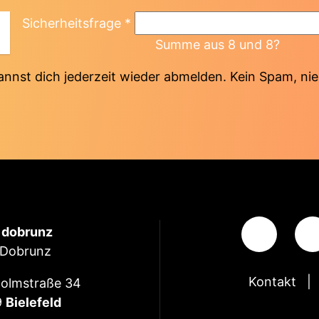
Sicherheitsfrage
*
Summe aus 8 und 8?
annst dich jederzeit wieder abmelden. Kein Spam, nie
e dobrunz
 Dobrunz
Kontakt
olmstraße 34
9
Bielefeld