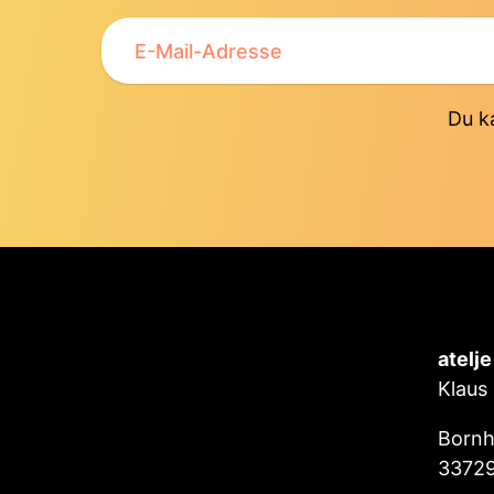
Du k
atelj
Klaus
Bornh
3372