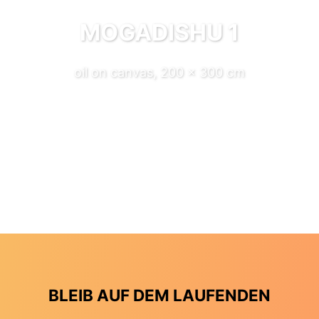
MOGADISHU 1
oil on canvas, 200 x 300 cm
BLEIB AUF DEM LAUFENDEN